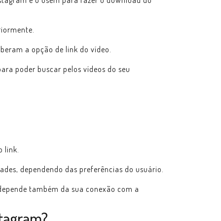
nstagram e o usem para fazer o download do
riormente.
iberam a opção de link do vídeo.
ara poder buscar pelos vídeos do seu
 link.
idades, dependendo das preferências do usuário.
do depende também da sua conexão com a
stagram?