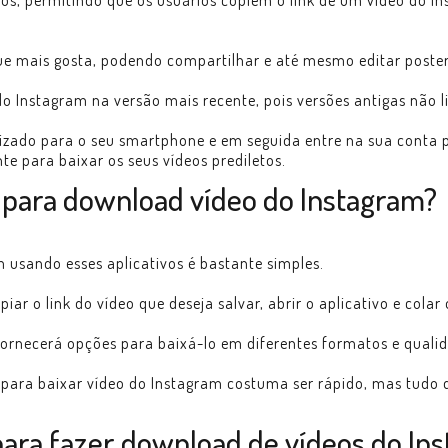
os, permitindo que os usuários copiem o link de um vídeo do I
ue mais gosta, podendo compartilhar e até mesmo editar poste
 Instagram na versão mais recente, pois versões antigas não l
izado para o seu smartphone e em seguida entre na sua conta p
nte para baixar os seus vídeos prediletos.
o para download vídeo do Instagram?
 usando esses aplicativos é bastante simples.
ar o link do vídeo que deseja salvar, abrir o aplicativo e colar o
e fornecerá opções para baixá-lo em diferentes formatos e qual
o para baixar vídeo do Instagram costuma ser rápido, mas tu
 para fazer download de vídeos do In